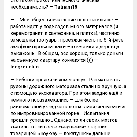
Это такой прикол или технологическая
необходимость?
—
Tatnam15
— … Мое общее впечатление положительное —
работа идет, у подъездов много материалов (и
керамогранит, и сантехника, и плитка), частично
замощены тротуары, проезжая часть по 5-й фазе
заасфальтирована, какие-то кустики и деревца
высажены. В общем, все хорошо, только деньги
на съемную квартиру кончаются )))) —
lengreenlen
— Ребятки проявили «смекалку».
Разматывать
рулоны дорожного материала стали не вручную, а
с помощью экскаватора. При этом заодно ещё и
немного поразвлекались — для более
равномерной укладки полотна стали скатываться
по импровизированной горке… Испытания
прошли успешно… Однако, то ли своих мозгов
хватило, то ли после «внушения» старших
товарищей, «ноу-хау — покатушки» дальше