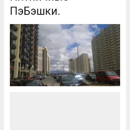
ПэБэшки.