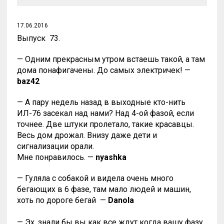
17.06.2016
Выпуск 73.
— Одним прекрасным утром встаешь такой, а там
дома понафигачены. До самых электричек! —
baz42
— А пару недель назад в выходные кто-нить
ИЛ-76 засекал над нами? Над 4-ой фазой, если
точнее. Две штуки пролетало, такие красавцы.
Весь дом дрожал. Внизу даже дети и
сигнализации орали.
Мне понравилось. —
nyashka
— Гуляла с собакой и видела очень много
бегающих в 6 фазе, там мало людей и машин,
хоть по дороге бегай
—
Danola
— Эх, знали бы вы как все ждут когда вашу фазу