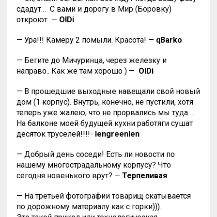
сдадут…
С вами и дорогу в Мир (Боровку)
откроют
—
OlDi
— Ура!!! Камеру 2 помыли. Красота! —
qBarko
— Бегите до Мичуринца, через железку и
направо.. Как же там хорошо ) —
OlDi
— В прошедшие выходные навещали свой новый
дом (1 корпус). Внутрь, конечно, не пустили, хотя
теперь уже жалею, что не прорвались мы туда….
На балконе моей будущей кухни работяги сушат
десяток труселей!!!!-
lengreenlen
— Добрый день соседи! Есть ли новости по
нашему многострадальному корпусу? Что
сегодня новенького врут? —
Терпеливая
— На третьей фотографии товарищ скатывается
по дорожному материалу как с горки))).