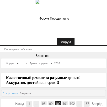
Новости Переделкино Ближнее
Форум
Последние сообщения
Форум
»
...
>
Архив форума
»
2018
Качественный ремонт за разумные деньги!
Аккуратно, достойно, в срок!!!
Статус темы:
Закрыта.
Назад
1
...
98
99
100
101
102
...
187
Вперёд