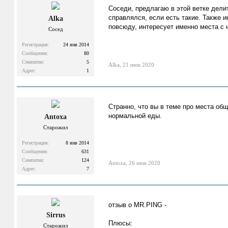
Соседи, предлагаю в этой ветке дели
справлялся, если есть такие. Также 
Alka
повсюду, интересует именно места с 
Сосед
Регистрация:
24 янв 2014
Сообщения:
80
Симпатии:
5
Alka
,
21 июн 2020
Адрес:
1
Странно, что вы в теме про места об
нормальной еды.
Antoxa
Старожил
Регистрация:
8 янв 2014
Сообщения:
631
Симпатии:
124
Antoxa
,
26 июн 2020
Адрес:
7
отзыв о MR.PING -
Sirrus
Плюсы:
Старожил