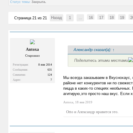
Статус темы:
Закрыта.
Назад
1
...
16
17
18
19
2
Страница 21 из 21
Antoxa
Александр сказал(а):
↑
Старожил
Поделитесь этими местами
Регистрация:
8 янв 2014
Сообщения:
631
Симпатии:
124
Мы всегда заказываем в Вкуснохаус, 
Адрес:
7
районе нет конкурентов ни по свежест
пицца в каких-то специях необычных. 
агитирую,это просто наш вкус. Если 
Antoxa
,
18 янв 2019
Otto
и
Александр
нравится это.