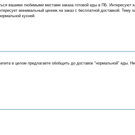
ться вашими любимыми местами заказа готовой еды в ПБ. Интересуют кафе
интересует минимальный ценник на заказ с бесплатной доставкой. Тему з
нормальной кухней.
щепита в целом предлагаете обобщить до доставок "нормальной" еды. Не 