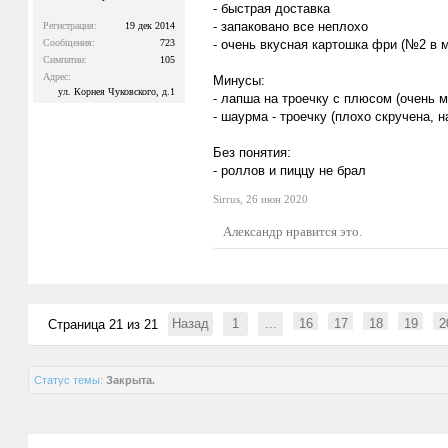
- быстрая доставка
- запаковано все неплохо
Регистрация:
19 дек 2014
Сообщения:
723
- очень вкусная картошка фри (№2 в 
Симпатии:
105
Адрес:
Минусы:
ул. Корнея Чуковского, д.1
- лапша на троечку с плюсом (очень 
- шаурма - троечку (плохо скручена, н
Без понятия:
- роллов и пиццу не брал
Sirrus
,
26 июн 2020
Александр
нравится это.
Назад
1
...
16
17
18
19
2
Страница 21 из 21
Статус темы:
Закрыта.