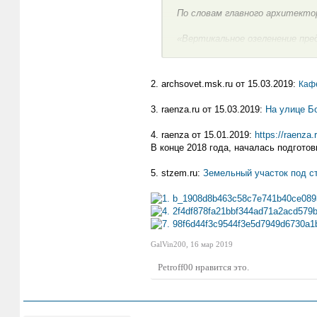
По словам главного архитектор
«Вертикальное озеленение пре
баланс между приватным и отк
столичная индустрия обществ
пресс-службе слова С.Кузнецов
2. archsovet.msk.ru от 15.03.2019:
Кафе
В пресс-службе уточнили, что
3. raenza.ru от 15.03.2019:
На улице Б
перфорированными металличес
4. raenza от 15.01.2019:
https://raenza.
«Всего в здании заложено око
В конце 2018 года, началась подгото
наружным освещением. Проект
окружающего района. Точный адр
5. stzem.ru:
Земельный участок под с
проектировщиком проекта выс
GalVin200
,
16 мар 2019
Petroff00
нравится это.