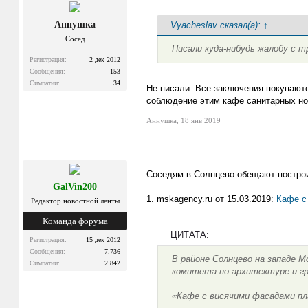
Аннушка
Vyacheslav сказал(а):
↑
Сосед
Писали куда-нибудь жалобу с 
Регистрация:
2 дек 2012
Сообщения:
153
Симпатии:
34
Не писали. Все заключения покупаются
соблюдение этим кафе санитарных но
Аннушка
,
18 янв 2019
Соседям в Солнцево обещают постро
GalVin200
1. mskagency.ru от 15.03.2019:
Кафе с
Редактор новостной ленты
Команда форума
ЦИТАТА:
Регистрация:
15 дек 2012
Сообщения:
7.736
В районе Солнцево на западе 
Симпатии:
2.842
комитета по архитектуре и г
«Кафе с висячими фасадами пл