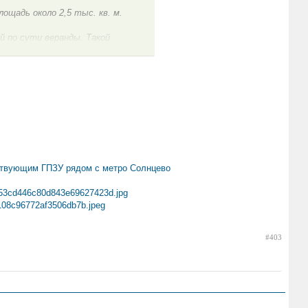
ощадь около 2,5 тыс. кв. м.
й по сути веранды. Такой
л мэр Сергей Собянин,
 в стране», - приводят в
ерамогранитом, а также
тажах здания.
ся благоустроить и обеспечить
екреационной зоны
службе, добавив, что
йствующим ГПЗУ рядом с метро Солнцево
#403