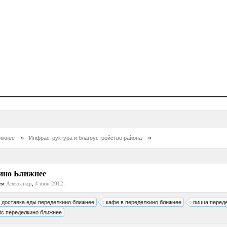
ижнее
»
Инфраструктура и благоустройство района
»
кино Ближнее
лем
Александр
,
4 июн 2012
.
доставка еды переделкино ближнее
кафе в переделкино ближнее
пицца перед
йс переделкино ближнее