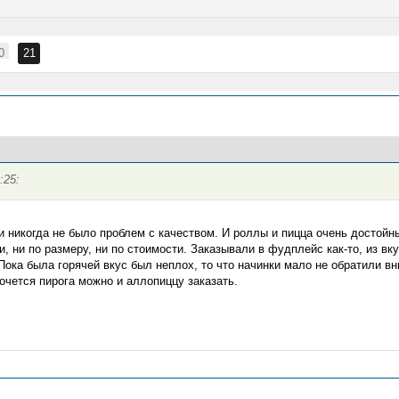
0
21
и никогда не было проблем с качеством. И роллы и пицца очень достойн
и, ни по размеру, ни по стоимости. Заказывали в фудплейс как-то, из в
Пока была горячей вкус был неплох, то что начинки мало не обратили в
хочется пирога можно и аллопиццу заказать.