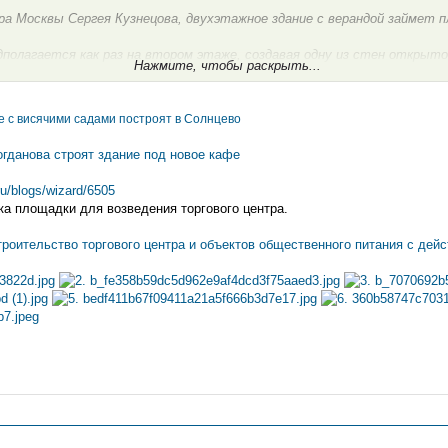
а Москвы Сергея Кузнецова, двухэтажное здание с верандой займет пл
дполагается как раз на втором этаже, создавая одну из стен открыто
Нажмите, чтобы раскрыть...
рытым пространством соблюден во всем проекте в целом. Как говори
енного питания представляет собой самый крупный сегмент общепита
а.
 с висячими садами построят в Солнцево
 здание будет выполнено в геометричном стиле и будет облицовано к
огданова строят здание под новое кафе
кими панелями. Витражное остекление будет применяться на обоих э
ru/blogs/wizard/6505
ло 400 посадочных мест. Территорию вокруг будущего кафе планирует
вка площадки для возведения торгового центра.
ировщики уверены, что новая постройка станет важным элементом р
ес будущего кафе - ул. Богданова, вблизи вл. 50», - пояснили в пресс-
троительство торгового центра и объектов общественного питания с де
тупает ООО «Аб Центрум», а заказчиком - ООО «Ресторантрест».