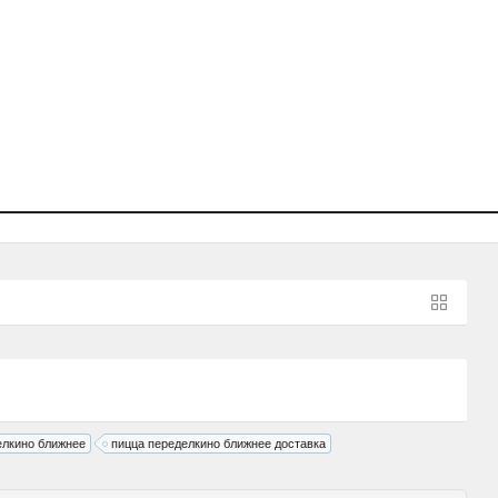
Вход
Регистрация
елкино ближнее
пицца переделкино ближнее доставка