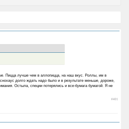
ые. Пицца лучше чем в аллопицца, на наш вкус. Роллы, им в
куснохаус долго ждать надо было и в результате меньше, дороже,
нимания. Остыла, специи потерялись и все-бумага бумагой. Я не
#401