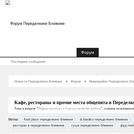
Новости Переделкино Ближнее
Форум
Акции-Скидки
Последние сообщения
Новости Переделкино Ближнее
»
Форум
»
Микрорайон Переделкино Бл
Кафе, рестораны и прочие места общепита в Передел
Тема в разделе "
Инфраструктура и благоустройство района
", создана пользовате
Метки:
food place переделкино ближнее
la basilico переделкино ближнее
ресторан в переделкино ближнем
суши переделкино ближнее
фуд пле