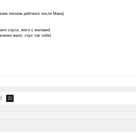
моем личном рейтинге после Мака)
мало соуса, мясо с жилами)
ачинки мало, соус так себе)
0
21