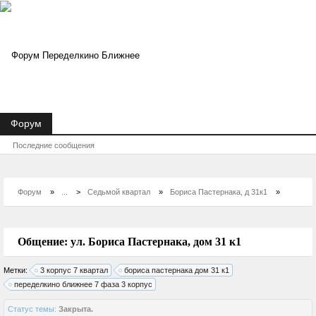
Форум
Вход
Регистрация
Последние сообщения
Форум
»
...
>
Седьмой квартал
»
Бориса Пастернака, д 31к1
»
Общение: ул. Бориса Пастернака, дом 31 к1
Метки:
3 корпус 7 квартал
бориса пастернака дом 31 к1
переделкино ближнее 7 фаза 3 корпус
Статус темы:
Закрыта.