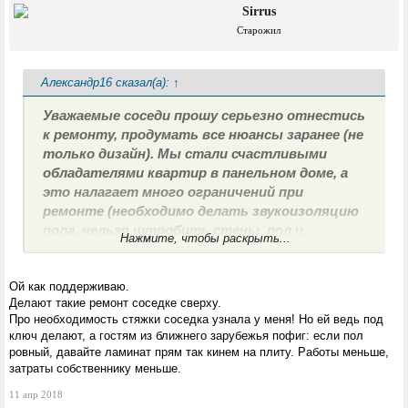
Sirrus
Старожил
Александр16 сказал(а):
↑
Уважаемые соседи прошу серьезно отнестись
к ремонту, продумать все нюансы заранее (не
только дизайн). Мы стали счастливыми
обладателями квартир в панельном доме, а
это налагает много ограничений при
ремонте (необходимо делать звукоизоляцию
пола, нельзя штробить стены, пол и
Нажмите, чтобы раскрыть...
потолок, ломать стены, они у нас почти все
несущие) и т.п. Спешить и экономить на
Ой как поддерживаю.
основных (черновых) работах не допустимо.
Делают такие ремонт соседке сверху.
Необходимо самим все контролировать,
Про необходимость стяжки соседка узнала у меня! Но ей ведь под
благо есть интернет и есть где взять
ключ делают, а гостям из ближнего зарубежья пофиг: если пол
информацию по качественному ремонту.
ровный, давайте ламинат прям так кинем на плиту. Работы меньше,
Исправить последствия ремонта под ключ с
затраты собственнику меньше.
бригадами толпами стоящими у подъездов и
11 апр 2018
исчезающими через пару недель будет дороже