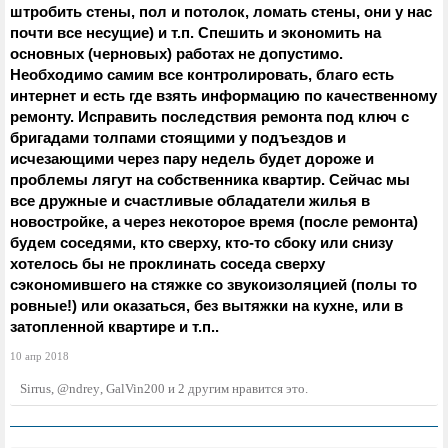
штробить стены, пол и потолок, ломать стены, они у нас
почти все несущие) и т.п. Спешить и экономить на
основных (черновых) работах не допустимо.
Необходимо самим все контролировать, благо есть
интернет и есть где взять информацию по качественному
ремонту. Исправить последствия ремонта под ключ с
бригадами толпами стоящими у подъездов и
исчезающими через пару недель будет дороже и
проблемы лягут на собственника квартир. Сейчас мы
все дружные и счастливые обладатели жилья в
новостройке, а через некоторое время (после ремонта)
будем соседями, кто сверху, кто-то сбоку или снизу
хотелось бы не проклинать соседа сверху
сэкономившего на стяжке со звукоизоляцией (полы то
ровные!) или оказаться, без вытяжки на кухне, или в
затопленной квартире и т.п..
10 апр 2018
Sirrus
,
@ndrey
,
GalVin200
и
2 другим
нравится это.