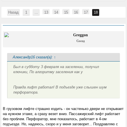
Назад
1
...
13
14
15
16
17
18
Greggon
Сосед
Александр16 сказал(а):
↑
Был в субботу 3 февраля на заселении, получил
ключики, По алгоритму заселения как у
Правда лифт работал! В подъезде уже слышен шум
перфоратора.
В грузовом лифте страшно ездить - он частенько двери не открывает
на нужном этаже, а сразу везет вниз. Пассажирский лифт работает
без проблем. Перфоратор, мне показалось, работает в 4-ом
подъезде. Но, надеюсь, скоро и у меня заговорит... Поздравляю с