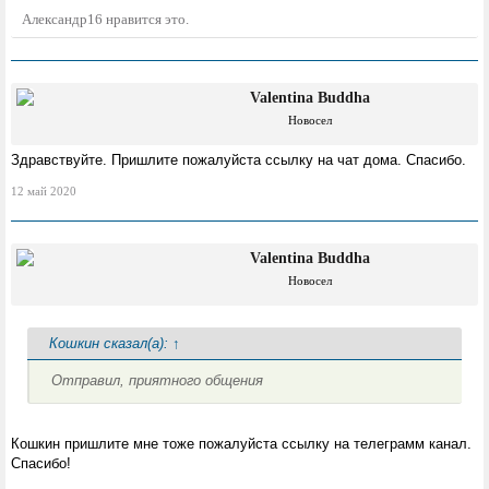
и проблемы лягут на собственника квартир.
Александр16
нравится это.
Сейчас мы все дружные и счастливые
обладатели жилья в новостройке, а через
некоторое время (после ремонта) будем
Valentina Buddha
соседями, кто сверху, кто-то сбоку или снизу
Новосел
хотелось бы не проклинать соседа сверху
сэкономившего на стяжке со звукоизоляцией
Здравствуйте. Пришлите пожалуйста ссылку на чат дома. Спасибо.
(полы то ровные!) или оказаться, без
12 май 2020
вытяжки на кухне, или в затопленной
квартире и т.п..
Valentina Buddha
Новосел
Кошкин сказал(а):
↑
Отправил, приятного общения
Кошкин пришлите мне тоже пожалуйста ссылку на телеграмм канал.
Спасибо!