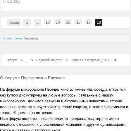
14 май 2020
Назад
1
...
13
14
15
16
17
18
Статус темы:
Закрыта.
Форум
»
...
>
Седьмой квартал
»
Бориса Пастернака, д 31к1
»
О форуме Переделкино Ближнее
На форуме микрорайона Переделкино Ближнее мы, соседи, открыто и
без купюр дискутируем на любые вопросы, связанные с нашим
микрорайоном, делимся свежими и актуальными новостями, строим
планы по ремонту и обустройству своих квартир, а также знакомимся и
тепло общаемся на встречах.
Наш форум является независимым от продавца квартир, не имеет
никакого отношения к управляющей компании и другим организациям,
которые связаны с застройщиком.