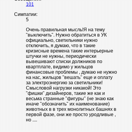
101
Симпатии:
5
Очень правильная мысль!Я на тему
"выключить". Нужно обратиться в УК
официально, светильники нужно
отключить, я думаю, что в такие
кризисные времена такие интерьерные
штучки не нужны, периодически
вывешивают списки должников по
квартплате, видимо у жильцов
финансовые проблемы , думаю не нужно
на нас, жильцов "вешать" еще и оплату
за электроэнергию за светильники!
Смысловой нагрузки никакой! Это
"фишки" дизайнеров, такие же как и
весьма странные "фигуры" (не знаю как
иначе "обозначить" их наименование)
животных в в трех монолитных башнях в
первой фазе, они же просто уродливые ,
но ....