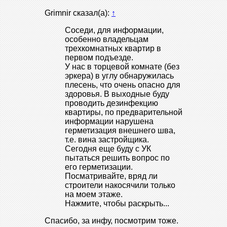
Grimnir сказал(а):
↑
Соседи, для информации,
особенно владельцам
трехкомнатных квартир в
первом подъезде.
У нас в торцевой комнате (без
эркера) в углу обнаружилась
плесень, что очень опасно для
здоровья. В выходные буду
проводить дезинфекцию
квартиры, по предварительной
информации нарушена
герметизация внешнего шва,
т.е. вина застройщика.
Сегодня еще буду с УК
пытаться решить вопрос по
его герметизации.
Посматривайте, вряд ли
строители накосячили только
на моем этаже.
Нажмите, чтобы раскрыть...
Спасибо, за инфу, посмотрим тоже.