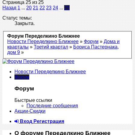
Страница 25 из 25
Назад
1
...
20
21
22
23
24
...
25
Статус темы:
Закрыта.
Форум Переделкино Ближнее
Новости Переделкино Ближнее
»
Форум
»
Дома и
кварталы
»
Третий квартал
»
Бориса Пастернака,
дом 9
»
Новости Переделкино Ближнее
Форум
Форум
Быстрые ссылки
Последние сообщения
Акции-Скидки
Вход
Регистрация
О форуме Переделкино Ближнее