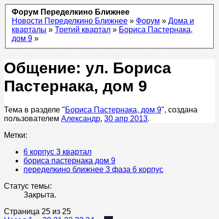
Форум Переделкино Ближнее
Новости Переделкино Ближнее
»
Форум
»
Дома и
кварталы
»
Третий квартал
»
Бориса Пастернака,
дом 9
»
Общение: ул. Бориса
Пастернака, дом 9
Тема в разделе "
Бориса Пастернака, дом 9
", создана
пользователем
Александр
,
30 апр 2013
.
Метки:
6 корпус 3 квартал
бориса пастернака дом 9
переделкино ближнее 3 фаза 6 корпус
Статус темы:
Закрыта.
Страница 25 из 25