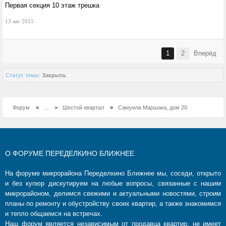
Первая секция 10 этаж трешка
13 авг 2015
1
2
Вперёд
Статус темы:
Закрыта.
Форум
»
...
>
Шестой квартал
»
Самуила Маршака, дом 20
О ФОРУМЕ ПЕРЕДЕЛКИНО БЛИЖНЕЕ
На форуме микрорайона Переделкино Ближнее мы, соседи, открыто
и без купюр дискутируем на любые вопросы, связанные с нашим
микрорайоном, делимся свежими и актуальными новостями, строим
планы по ремонту и обустройству своих квартир, а также знакомимся
и тепло общаемся на встречах.
Наш форум является независимым от продавца квартир, не имеет