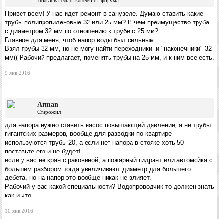
Пользователь отключен от форума
Привет всем! У нас идет ремонт в санузеле. Думаю ставить какие
трубы полипропиленовые 32 или 25 мм? В чем преимущество труба
с диаметром 32 мм по отношению к трубе с 25 мм?
Главное для меня, чтоб напор воды был сильным.
Взял трубы 32 мм, но не могу найти переходники, и "наконечники" 32
мм(( Рабочий предлагает, поменять трубы на 25 мм, и к ним все есть.
9 янв 2016
Arman
Старожил
для напора нужно ставить насос повышающий давление, а не трубы
гигантских размеров, вообще для разводки по квартире
используются трубы 20, а если нет напора в стояке хоть 50
поставьте его и не будет!
если у вас не кран с раковиной, а пожарный гидрант или автомойка с
большим разбором тогда увеличивают диаметр для большего
дебета, но на напор это вообще никак не влияет.
Рабочий у вас какой специальности? Водопроводчик то должен знать
как и что...
10 янв 2016