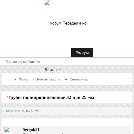
Новости Переделкино Ближнее
Форум
Последние сообщения
...
>
Форум
»
Ремонт квартир
»
Сантехника
Трубы полипропиленовые 32 или 25 мм
Статус темы:
Закрыта.
Sergok81