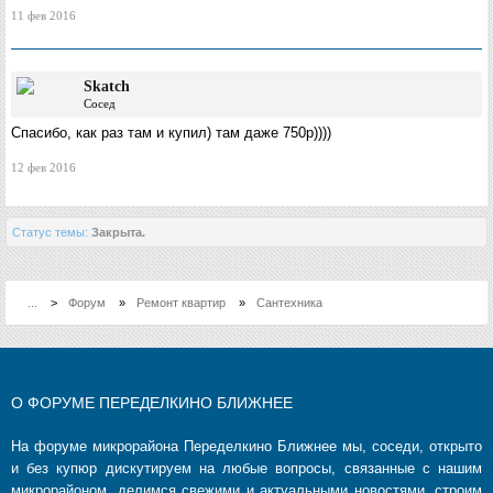
11 фев 2016
Skatch
Сосед
Спасибо, как раз там и купил) там даже 750р))))
12 фев 2016
Статус темы:
Закрыта.
...
>
Форум
»
Ремонт квартир
»
Сантехника
О ФОРУМЕ ПЕРЕДЕЛКИНО БЛИЖНЕЕ
На форуме микрорайона Переделкино Ближнее мы, соседи, открыто
и без купюр дискутируем на любые вопросы, связанные с нашим
микрорайоном, делимся свежими и актуальными новостями, строим