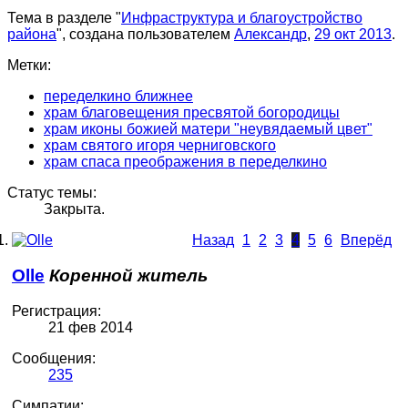
Тема в разделе "
Инфраструктура и благоустройство
района
", создана пользователем
Александр
,
29 окт 2013
.
Метки:
переделкино ближнее
храм благовещения пресвятой богородицы
храм иконы божией матери "неувядаемый цвет"
храм святого игоря черниговского
храм спаса преображения в переделкино
Статус темы:
Закрыта.
Назад
1
2
3
4
5
6
Вперёд
Olle
Коренной житель
Регистрация:
21 фев 2014
Сообщения:
235
Симпатии: