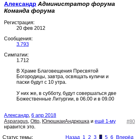
Александр
Администратор форума
Команда форума
Регистрация:
20 фев 2012
Сообщения:
3.793
Симпатии:
1.712
В Храме Благовещения Пресвятой
Богородицы, завтра, освящать куличи и
паски будут с 10 утра.
У них же, в субботу, будут совершаться две
Божественные Литургии, в 06.00 и в 09.00
Александр
,
6 апр 2018
Asparagus
,
Otto
,
ЮлюшкаиАндрюшка
и
ещё 1-му
#80
нравится это.
Статус темы:
Назад
1
2
3
4
5
6
Вперёд