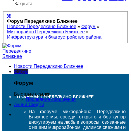
Закрыта.
Форум Переделкино Ближнее
Новости Переделкино Ближнее
»
Форум
»
Микрорайон Переделкино Ближнее
»
Инфраструктура и благоустройство района
Новости Переделкино Ближнее
Форум
Форум
Быстрые ссылки
О ФОРУМЕ ПЕРЕДЕЛКИНО БЛИЖНЕЕ
Последние сообщения
Акции-Скидки
На форуме микрорайона Переделкино
Ближнее мы, соседи, открыто и без купюр
дискутируем на любые вопросы, связанные
с нашим микрорайоном, делимся свежими и