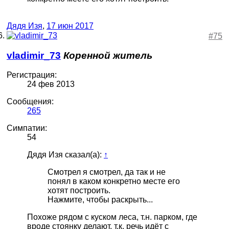
Дядя Изя
,
17 июн 2017
#75
vladimir_73
Коренной житель
Регистрация:
24 фев 2013
Сообщения:
265
Симпатии:
54
Дядя Изя сказал(а):
↑
Смотрел я смотрел, да так и не
понял в каком конкретно месте его
хотят построить.
Нажмите, чтобы раскрыть...
Похоже рядом с куском леса, т.н. парком, где
вроде стоянку делают, т.к. речь идёт с